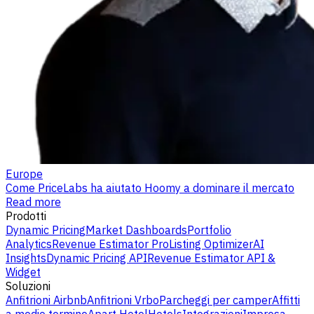
Europe
Come PriceLabs ha aiutato Hoomy a dominare il mercato
Read more
Prodotti
Dynamic Pricing
Market Dashboards
Portfolio
Analytics
Revenue Estimator Pro
Listing Optimizer
AI
Insights
Dynamic Pricing API
Revenue Estimator API &
Widget
Soluzioni
Anfitrioni Airbnb
Anfitrioni Vrbo
Parcheggi per camper
Affitti
a medio termine
Apart Hotel
Hotels
Integrazioni
Impresa