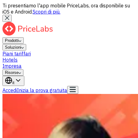
Ti presentiamo l'app mobile PriceLabs, ora disponibile su
iOS e Android.
Scopri di più.
Prodotti
Soluzioni
Piani tariffari
Hotels
Impresa
Risorse
it
Accedi
Inizia la prova gratuita