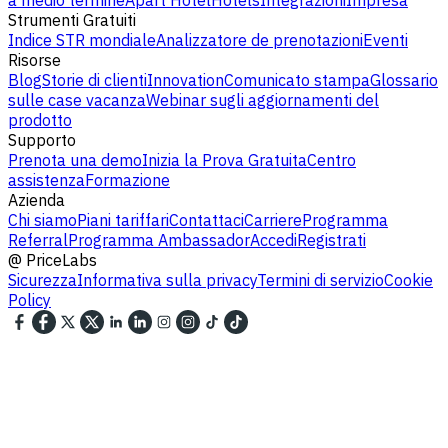
Strumenti Gratuiti
Indice STR mondiale
Analizzatore de prenotazioni
Eventi
Risorse
Blog
Storie di clienti
Innovation
Comunicato stampa
Glossario
sulle case vacanza
Webinar sugli aggiornamenti del
prodotto
Supporto
Prenota una demo
Inizia la Prova Gratuita
Centro
assistenza
Formazione
Azienda
Chi siamo
Piani tariffari
Contattaci
Carriere
Programma
Referral
Programma Ambassador
Accedi
Registrati
@
PriceLabs
Sicurezza
Informativa sulla privacy
Termini di servizio
Cookie
Policy