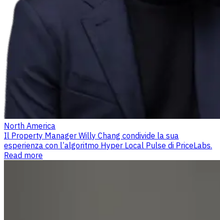
North America
Il Property Manager Willy Chang condivide la sua
esperienza con l’algoritmo Hyper Local Pulse di PriceLabs.
Read more