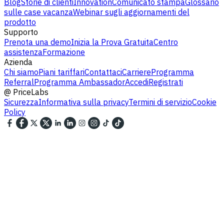
Blog
Storie di clienti
Innovation
Comunicato stampa
Glossario
sulle case vacanza
Webinar sugli aggiornamenti del
prodotto
Supporto
Prenota una demo
Inizia la Prova Gratuita
Centro
assistenza
Formazione
Azienda
Chi siamo
Piani tariffari
Contattaci
Carriere
Programma
Referral
Programma Ambassador
Accedi
Registrati
@
PriceLabs
Sicurezza
Informativa sulla privacy
Termini di servizio
Cookie
Policy