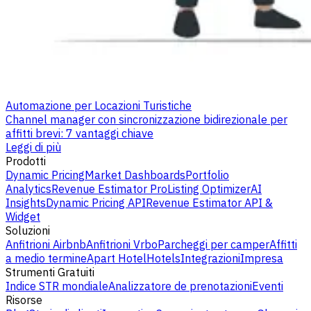
Automazione per Locazioni Turistiche
Channel manager con sincronizzazione bidirezionale per
affitti brevi: 7 vantaggi chiave
Leggi di più
Prodotti
Dynamic Pricing
Market Dashboards
Portfolio
Analytics
Revenue Estimator Pro
Listing Optimizer
AI
Insights
Dynamic Pricing API
Revenue Estimator API &
Widget
Soluzioni
Anfitrioni Airbnb
Anfitrioni Vrbo
Parcheggi per camper
Affitti
a medio termine
Apart Hotel
Hotels
Integrazioni
Impresa
Strumenti Gratuiti
Indice STR mondiale
Analizzatore de prenotazioni
Eventi
Risorse