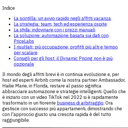
Indice
La scintilla: un avvio rapido negli affitti vacanza
La strategia: team, tech ed esperienza ospite
La sfida: indovinare con i prezzi manuali
La soluzione: automazione basata sui dati con
PriceLabs
I risultati: più occupazione, profitti più alti e tempo
per scalare
Consigli per gli host: il Dynamic Pricing non è più
opzionale
Il mondo degli affitti brevi è in continua evoluzione e, per
host ed esperti Airbnb come la nostra partner Ambassador,
Hailie Marie, in Florida, restare al passo significa
abbracciare automazione e strategie intelligenti. Quello che
è iniziato con un video TikTok nel 2022 si è rapidamente
trasformato in un fiorente
business di arbitraggio
. Ora
gestisce con successo più appartamenti, dimostrando che
con l'approccio giusto una crescita rapida è del tutto
raggiungibile.