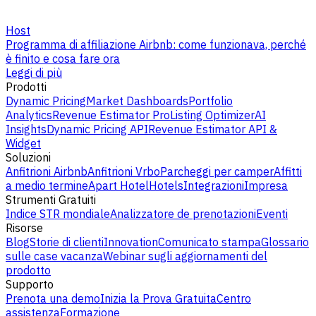
Host
Programma di affiliazione Airbnb: come funzionava, perché
è finito e cosa fare ora
Leggi di più
Prodotti
Dynamic Pricing
Market Dashboards
Portfolio
Analytics
Revenue Estimator Pro
Listing Optimizer
AI
Insights
Dynamic Pricing API
Revenue Estimator API &
Widget
Soluzioni
Anfitrioni Airbnb
Anfitrioni Vrbo
Parcheggi per camper
Affitti
a medio termine
Apart Hotel
Hotels
Integrazioni
Impresa
Strumenti Gratuiti
Indice STR mondiale
Analizzatore de prenotazioni
Eventi
Risorse
Blog
Storie di clienti
Innovation
Comunicato stampa
Glossario
sulle case vacanza
Webinar sugli aggiornamenti del
prodotto
Supporto
Prenota una demo
Inizia la Prova Gratuita
Centro
assistenza
Formazione