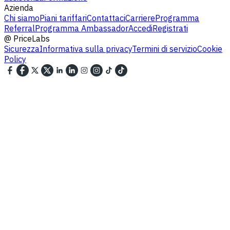
Azienda
Chi siamo
Piani tariffari
Contattaci
Carriere
Programma
Referral
Programma Ambassador
Accedi
Registrati
@
PriceLabs
Sicurezza
Informativa sulla privacy
Termini di servizio
Cookie
Policy