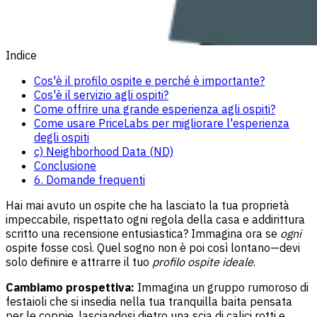
Indice
Cos'è il profilo ospite e perché è importante?
Cos'è il servizio agli ospiti?
Come offrire una grande esperienza agli ospiti?
Come usare PriceLabs per migliorare l'esperienza
degli ospiti
c) Neighborhood Data (ND)
Conclusione
6. Domande frequenti
Hai mai avuto un ospite che ha lasciato la tua proprietà
impeccabile, rispettato ogni regola della casa e addirittura
scritto una recensione entusiastica? Immagina ora se
ogni
ospite fosse così. Quel sogno non è poi così lontano—devi
solo definire e attrarre il tuo
profilo ospite ideale
.
Cambiamo prospettiva:
Immagina un gruppo rumoroso di
festaioli che si insedia nella tua tranquilla baita pensata
per le coppie, lasciandosi dietro una scia di calici rotti e