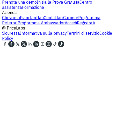
Prenota una demo
Inizia la Prova Gratuita
Centro
assistenza
Formazione
Azienda
Chi siamo
Piani tariffari
Contattaci
Carriere
Programma
Referral
Programma Ambassador
Accedi
Registrati
@
PriceLabs
Sicurezza
Informativa sulla privacy
Termini di servizio
Cookie
Policy