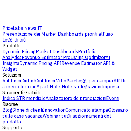
PriceLabs News IT
Presentazione dei Market Dashboards pronti all'uso
Leggi di più
Prodotti
Dynamic Pricing
Market Dashboards
Portfolio
Analytics
Revenue Estimator Pro
Listing Optimizer
AI
Insights
Dynamic Pricing API
Revenue Estimator API &
Widget
Soluzioni
Anfitrioni Airbnb
Anfitrioni Vrbo
Parcheggi per camper
Affitti
a medio termine
Apart Hotel
Hotels
Integrazioni
Impresa
Strumenti Gratuiti
Indice STR mondiale
Analizzatore de prenotazioni
Eventi
Risorse
Blog
Storie di clienti
Innovation
Comunicato stampa
Glossario
sulle case vacanza
Webinar sugli aggiornamenti del
prodotto
Supporto