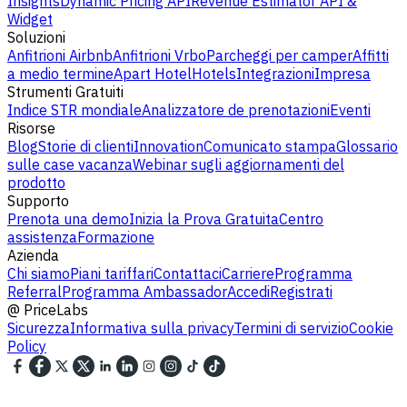
Insights
Dynamic Pricing API
Revenue Estimator API &
Widget
Soluzioni
Anfitrioni Airbnb
Anfitrioni Vrbo
Parcheggi per camper
Affitti
a medio termine
Apart Hotel
Hotels
Integrazioni
Impresa
Strumenti Gratuiti
Indice STR mondiale
Analizzatore de prenotazioni
Eventi
Risorse
Blog
Storie di clienti
Innovation
Comunicato stampa
Glossario
sulle case vacanza
Webinar sugli aggiornamenti del
prodotto
Supporto
Prenota una demo
Inizia la Prova Gratuita
Centro
assistenza
Formazione
Azienda
Chi siamo
Piani tariffari
Contattaci
Carriere
Programma
Referral
Programma Ambassador
Accedi
Registrati
@
PriceLabs
Sicurezza
Informativa sulla privacy
Termini di servizio
Cookie
Policy