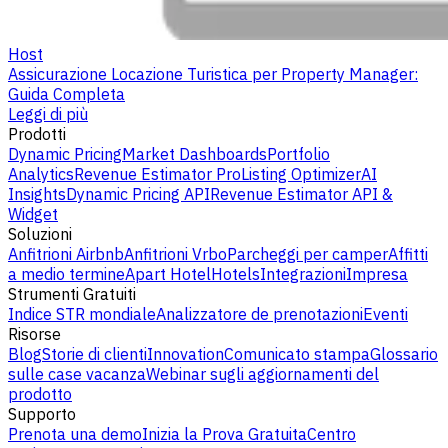
Host
Assicurazione Locazione Turistica per Property Manager:
Guida Completa
Leggi di più
Prodotti
Dynamic Pricing
Market Dashboards
Portfolio
Analytics
Revenue Estimator Pro
Listing Optimizer
AI
Insights
Dynamic Pricing API
Revenue Estimator API &
Widget
Soluzioni
Anfitrioni Airbnb
Anfitrioni Vrbo
Parcheggi per camper
Affitti
a medio termine
Apart Hotel
Hotels
Integrazioni
Impresa
Strumenti Gratuiti
Indice STR mondiale
Analizzatore de prenotazioni
Eventi
Risorse
Blog
Storie di clienti
Innovation
Comunicato stampa
Glossario
sulle case vacanza
Webinar sugli aggiornamenti del
prodotto
Supporto
Prenota una demo
Inizia la Prova Gratuita
Centro