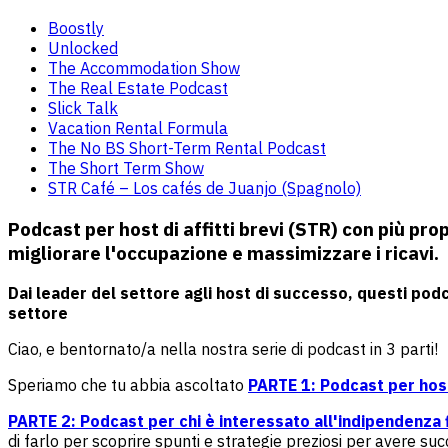
Boostly
Unlocked
The Accommodation Show
The Real Estate Podcast
Slick Talk
Vacation Rental Formula
The No BS Short-Term Rental Podcast
The Short Term Show
STR Café – Los cafés de Juanjo (Spagnolo)
Podcast per host di affitti brevi (STR) con più p
migliorare l'occupazione e massimizzare i ricavi
.
Dai leader del settore agli host di successo, questi podca
settore
Ciao, e bentornato/a nella nostra serie di podcast in 3 parti!
Speriamo che tu abbia ascoltato
PARTE 1: Podcast per host
PARTE 2: Podcast per chi è interessato all'indipendenza fi
di farlo per scoprire spunti e strategie preziosi per avere succ