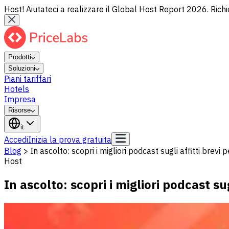
Host! Aiutateci a realizzare il Global Host Report 2026. Richi
Prodotti
Soluzioni
Piani tariffari
Hotels
Impresa
Risorse
it
Accedi
Inizia la prova gratuita
Blog
>
In ascolto: scopri i migliori podcast sugli affitti brev
Host
In ascolto: scopri i migliori podcast s