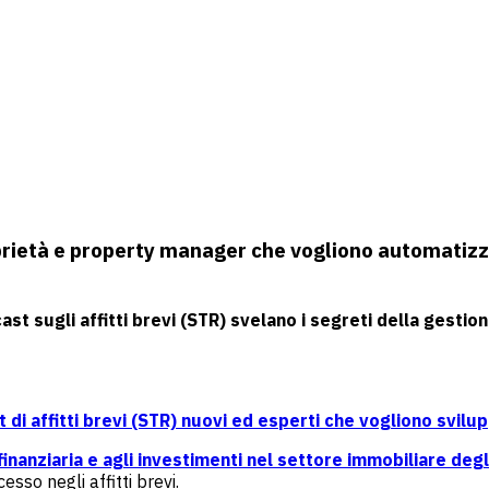
roprietà e property manager che vogliono automatizz
st sugli affitti brevi (STR) svelano i segreti della gestio
 di affitti brevi (STR) nuovi ed esperti che vogliono svil
nanziaria e agli investimenti nel settore immobiliare degli 
esso negli affitti brevi.