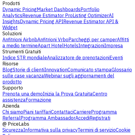
Prodotti
Dynamic Pricing
Market Dashboards
Portfolio
Analytics
Revenue Estimator Pro
Listing Optimizer
AI
Insights
Dynamic Pricing API
Revenue Estimator API &
Widget
Soluzioni
Anfitrioni Airbnb
Anfitrioni Vrbo
Parcheggi per camper
Affitti
a medio termine
Apart Hotel
Hotels
Integrazioni
Impresa
Strumenti Gratuiti
Indice STR mondiale
Analizzatore de prenotazioni
Eventi
Risorse
Blog
Storie di clienti
Innovation
Comunicato stampa
Glossario
sulle case vacanza
Webinar sugli aggiornamenti del
prodotto
Supporto
Prenota una demo
Inizia la Prova Gratuita
Centro
assistenza
Formazione
Azienda
Chi siamo
Piani tariffari
Contattaci
Carriere
Programma
Referral
Programma Ambassador
Accedi
Registrati
@
PriceLabs
Sicurezza
Informativa sulla privacy
Termini di servizio
Cookie