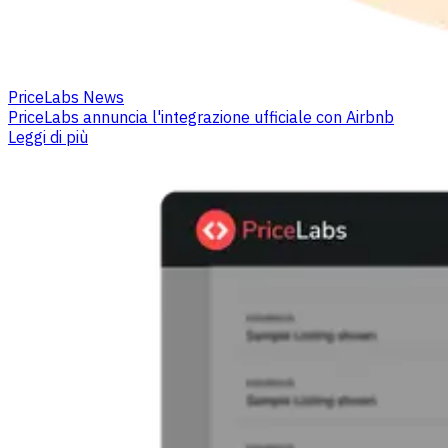
PriceLabs News
PriceLabs annuncia l'integrazione ufficiale con Airbnb
Leggi di più