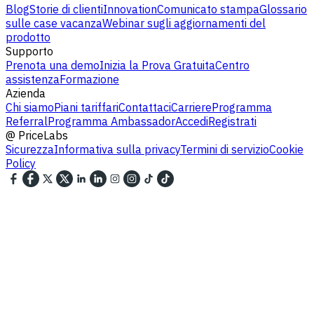
Blog
Storie di clienti
Innovation
Comunicato stampa
Glossario
sulle case vacanza
Webinar sugli aggiornamenti del
prodotto
Supporto
Prenota una demo
Inizia la Prova Gratuita
Centro
assistenza
Formazione
Azienda
Chi siamo
Piani tariffari
Contattaci
Carriere
Programma
Referral
Programma Ambassador
Accedi
Registrati
@
PriceLabs
Sicurezza
Informativa sulla privacy
Termini di servizio
Cookie
Policy