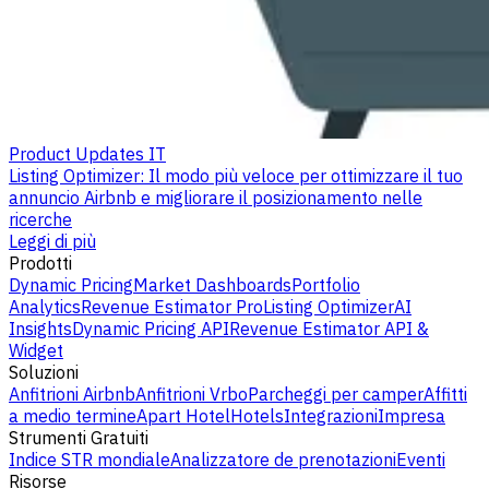
Product Updates IT
Listing Optimizer: Il modo più veloce per ottimizzare il tuo
annuncio Airbnb e migliorare il posizionamento nelle
ricerche
Leggi di più
Prodotti
Dynamic Pricing
Market Dashboards
Portfolio
Analytics
Revenue Estimator Pro
Listing Optimizer
AI
Insights
Dynamic Pricing API
Revenue Estimator API &
Widget
Soluzioni
Anfitrioni Airbnb
Anfitrioni Vrbo
Parcheggi per camper
Affitti
a medio termine
Apart Hotel
Hotels
Integrazioni
Impresa
Strumenti Gratuiti
Indice STR mondiale
Analizzatore de prenotazioni
Eventi
Risorse