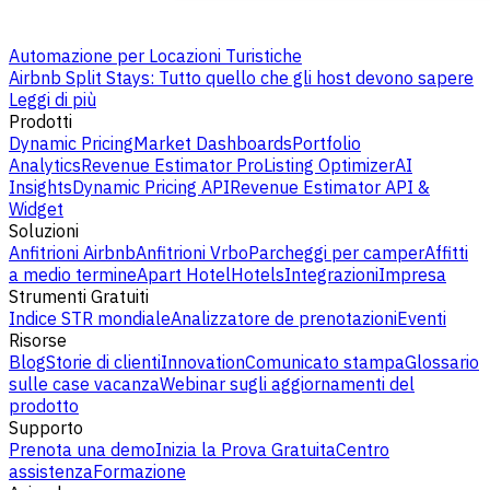
Automazione per Locazioni Turistiche
Airbnb Split Stays: Tutto quello che gli host devono sapere
Leggi di più
Prodotti
Dynamic Pricing
Market Dashboards
Portfolio
Analytics
Revenue Estimator Pro
Listing Optimizer
AI
Insights
Dynamic Pricing API
Revenue Estimator API &
Widget
Soluzioni
Anfitrioni Airbnb
Anfitrioni Vrbo
Parcheggi per camper
Affitti
a medio termine
Apart Hotel
Hotels
Integrazioni
Impresa
Strumenti Gratuiti
Indice STR mondiale
Analizzatore de prenotazioni
Eventi
Risorse
Blog
Storie di clienti
Innovation
Comunicato stampa
Glossario
sulle case vacanza
Webinar sugli aggiornamenti del
prodotto
Supporto
Prenota una demo
Inizia la Prova Gratuita
Centro
assistenza
Formazione