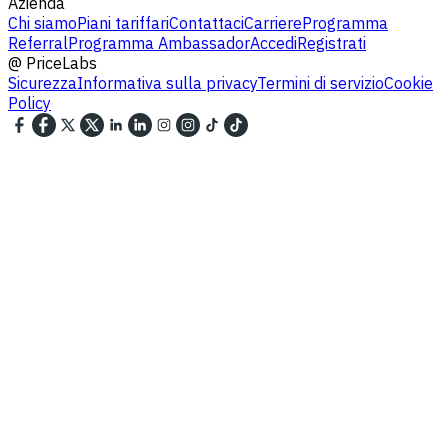
Azienda
Chi siamo
Piani tariffari
Contattaci
Carriere
Programma
Referral
Programma Ambassador
Accedi
Registrati
@
PriceLabs
Sicurezza
Informativa sulla privacy
Termini di servizio
Cookie
Policy