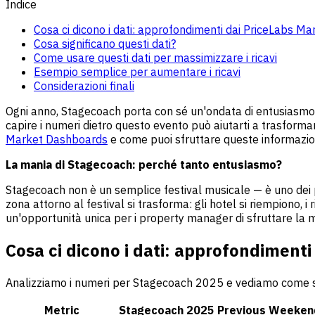
Indice
Cosa ci dicono i dati: approfondimenti dai PriceLabs M
Cosa significano questi dati?
Come usare questi dati per massimizzare i ricavi
Esempio semplice per aumentare i ricavi
Considerazioni finali
Ogni anno, Stagecoach porta con sé un'ondata di entusiasmo — e
capire i numeri dietro questo evento può aiutarti a trasformar
Market Dashboards
e come puoi sfruttare queste informazio
La mania di Stagecoach: perché tanto entusiasmo?
Stagecoach non è un semplice festival musicale — è uno dei più
zona attorno al festival si trasforma: gli hotel si riempiono, i
un'opportunità unica per i property manager di sfruttare la
Cosa ci dicono i dati: approfondiment
Analizziamo i numeri per Stagecoach 2025 e vediamo come s
Metric
Stagecoach 2025
Previous Weekend