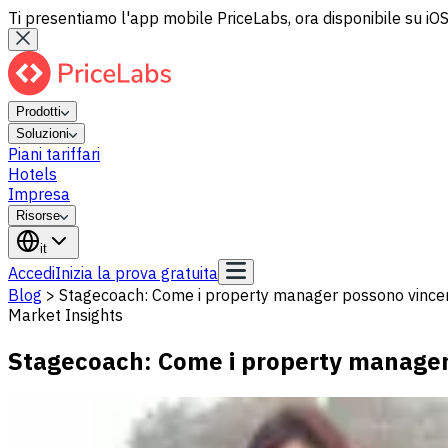
Ti presentiamo l'app mobile PriceLabs, ora disponibile su iOS
Prodotti
Soluzioni
Piani tariffari
Hotels
Impresa
Risorse
it
Accedi
Inizia la prova gratuita
Blog
>
Stagecoach: Come i property manager possono vincer
Market Insights
Stagecoach: Come i property manager