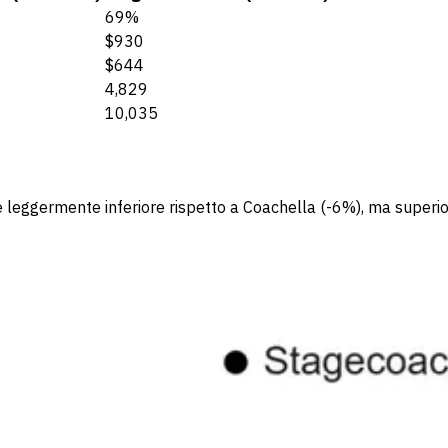
69%
$930
$644
4,829
10,035
 è leggermente inferiore rispetto a Coachella (-6%), ma superi