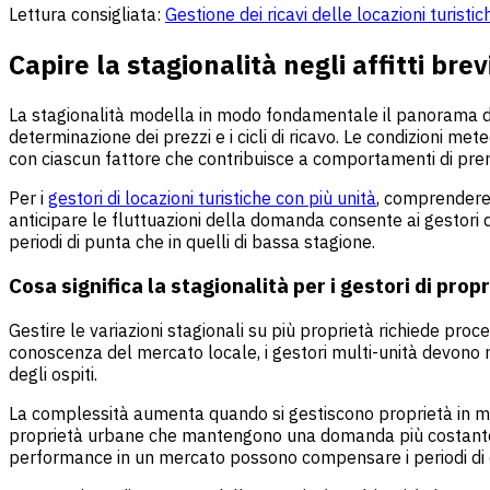
Lettura consigliata:
Gestione dei ricavi delle locazioni turis
Capire la stagionalità negli affitti brev
La stagionalità modella in modo fondamentale il panorama deg
determinazione dei prezzi e i cicli di ricavo. Le condizioni met
con ciascun fattore che contribuisce a comportamenti di prenot
Per i
gestori di locazioni turistiche con più unità
, comprendere 
anticipare le fluttuazioni della domanda consente ai gestori 
periodi di punta che in quelli di bassa stagione.
Cosa significa la stagionalità per i gestori di prop
Gestire le variazioni stagionali su più proprietà richiede proce
conoscenza del mercato locale, i gestori multi-unità devono n
degli ospiti.
La complessità aumenta quando si gestiscono proprietà in mer
proprietà urbane che mantengono una domanda più costante dur
performance in un mercato possono compensare i periodi di ca