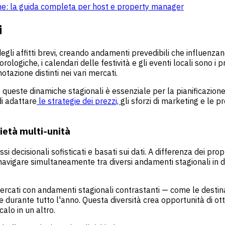
tiche: la guida completa per host e property manager
i
li affitti brevi, creando andamenti prevedibili che influenza
eorologiche, i calendari delle festività e gli eventi locali sono
azione distinti nei vari mercati.
queste dinamiche stagionali è essenziale per la pianificazione s
di adattare
le strategie dei prezzi,
gli sforzi di marketing e le
rietà multi-unità
ssi decisionali sofisticati e basati sui dati. A differenza dei pr
avigare simultaneamente tra diversi andamenti stagionali in di
cati con andamenti stagionali contrastanti — come le destinaz
ante tutto l'anno. Questa diversità crea opportunità di ottim
lo in un altro.