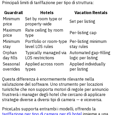
Principali limiti di tariffazione per tipo di struttura:
Guardrail
Hotels
Vacation Rentals
Minimum
Set by room type or
Set per listing
price
property-wide
Maximum
Rate ceiling by room
Per-listing cap
price
type
Minimum
Portfolio or room-type
Per-listing minimum
stay
level LOS rules
stay rules
Orphan
Typically managed via
Automated gap-filling
day fills
LOS restrictions
logic per listing
Seasonal
Applied across room
Applied individually
overrides
types
per listing
Questa differenza è enormemente rilevante nella
valutazione del software. Uno strumento per locazioni
turistiche che non supporta motori di regole per annuncio
frustrerà i manager degli hotel che cercano di applicare
strategie diverse a diversi tipi di camera — e viceversa.
PriceLabs supporta entrambi i modelli, offrendo la
tariffazione per tipo di camera per gli hotel
insieme a una