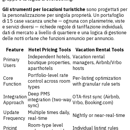
Gli strumenti per locazioni turistiche
sono progettati per
la personalizzazione per singola proprietà. Un portafoglio
di 15 case vacanza uniche — ognuna con planimetrie, viste
e servizi diversi — richiede regole di tariffazione individuali,
dati di mercato a livello di quartiere e una logica di gestione
delle notti orfane che funzioni annuncio per annuncio.
Feature
Hotel Pricing Tools
Vacation Rental Tools
Independent hotels,
Vacation rental
Primary
boutique properties,
managers, Airbnb/Vrbo
Users
aparthotels
hosts
Portfolio-level rate
Core
Per-listing optimization
control across room
Function
with granular rule sets
types
Deep PMS
Integration
OTA-first sync (Airbnb,
integration (two-way
Approach
Vrbo, Booking.com)
sync)
Update
Multiple times daily,
Nightly or near-real-time
Frequency
real-time
Room-type level
Pricing
Individual listing rules