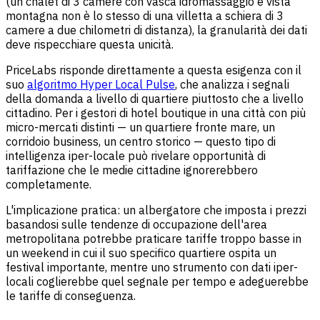
(un chalet di 3 camere con vasca idromassaggio e vista
montagna non è lo stesso di una villetta a schiera di 3
camere a due chilometri di distanza), la granularità dei dati
deve rispecchiare questa unicità.
PriceLabs risponde direttamente a questa esigenza con il
suo
algoritmo Hyper Local Pulse
, che analizza i segnali
della domanda a livello di quartiere piuttosto che a livello
cittadino. Per i gestori di hotel boutique in una città con più
micro-mercati distinti — un quartiere fronte mare, un
corridoio business, un centro storico — questo tipo di
intelligenza iper-locale può rivelare opportunità di
tariffazione che le medie cittadine ignorerebbero
completamente.
L'implicazione pratica: un albergatore che imposta i prezzi
basandosi sulle tendenze di occupazione dell'area
metropolitana potrebbe praticare tariffe troppo basse in
un weekend in cui il suo specifico quartiere ospita un
festival importante, mentre uno strumento con dati iper-
locali coglierebbe quel segnale per tempo e adeguerebbe
le tariffe di conseguenza.