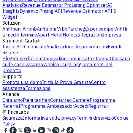
Analytics
Revenue Estimator Pro
Listing Optimizer
AI
Insights
Dynamic Pricing API
Revenue Estimator API &
Widget
Soluzioni
Anfitrioni Airbnb
Anfitrioni Vrbo
Parcheggi per camper
Affitti
a medio termine
Apart Hotel
Hotels
Integrazioni
Impresa
Strumenti Gratuiti
Indice STR mondiale
Analizzatore de prenotazioni
Eventi
Risorse
Blog
Storie di clienti
Innovation
Comunicato stampa
Glossario
sulle case vacanza
Webinar sugli aggiornamenti del
prodotto
Supporto
Prenota una demo
Inizia la Prova Gratuita
Centro
assistenza
Formazione
Azienda
Chi siamo
Piani tariffari
Contattaci
Carriere
Programma
Referral
Programma Ambassador
Accedi
Registrati
@
PriceLabs
Sicurezza
Informativa sulla privacy
Termini di servizio
Cookie
Policy