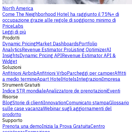
North America
Come The Neighborhood Hotel ha raggiunto il 75%+ di
occupazione grazie alle regole di soggiorno minimo di
PriceLabs
Leggi di più
Prodotti
Dynamic Pricing
Market Dashboards
Portfolio
Analytics
Revenue Estimator Pro
Listing Optimizer
AI
Insights
Dynamic Pricing API
Revenue Estimator API &
Widget
Soluzioni
Anfitrioni Airbnb
Anfitrioni Vrbo
Parcheggi per camper
Affitti
a medio termine
Apart Hotel
Hotels
Integrazioni
Impresa
Strumenti Gratuiti
Indice STR mondiale
Analizzatore de prenotazioni
Eventi
Risorse
Blog
Storie di clienti
Innovation
Comunicato stampa
Glossario
sulle case vacanza
Webinar sugli aggiornamenti del
prodotto
Supporto
Prenota una demo
Inizia la Prova Gratuita
Centro