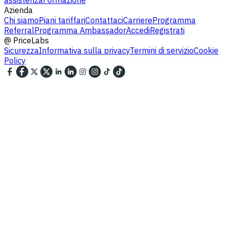
assistenza
Formazione
Azienda
Chi siamo
Piani tariffari
Contattaci
Carriere
Programma
Referral
Programma Ambassador
Accedi
Registrati
@
PriceLabs
Sicurezza
Informativa sulla privacy
Termini di servizio
Cookie
Policy