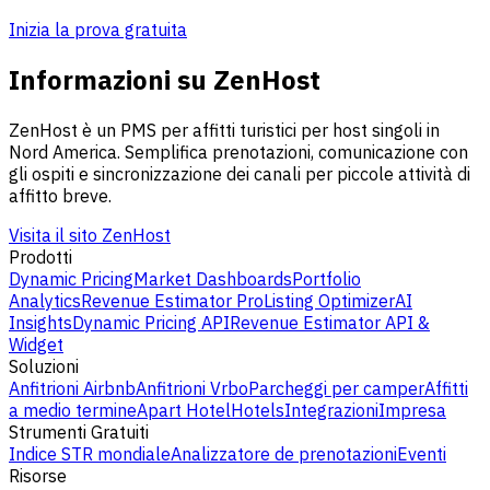
Inizia la prova gratuita
Informazioni su ZenHost
ZenHost è un PMS per affitti turistici per host singoli in
Nord America. Semplifica prenotazioni, comunicazione con
gli ospiti e sincronizzazione dei canali per piccole attività di
affitto breve.
Visita il sito ZenHost
Prodotti
Dynamic Pricing
Market Dashboards
Portfolio
Analytics
Revenue Estimator Pro
Listing Optimizer
AI
Insights
Dynamic Pricing API
Revenue Estimator API &
Widget
Soluzioni
Anfitrioni Airbnb
Anfitrioni Vrbo
Parcheggi per camper
Affitti
a medio termine
Apart Hotel
Hotels
Integrazioni
Impresa
Strumenti Gratuiti
Indice STR mondiale
Analizzatore de prenotazioni
Eventi
Risorse