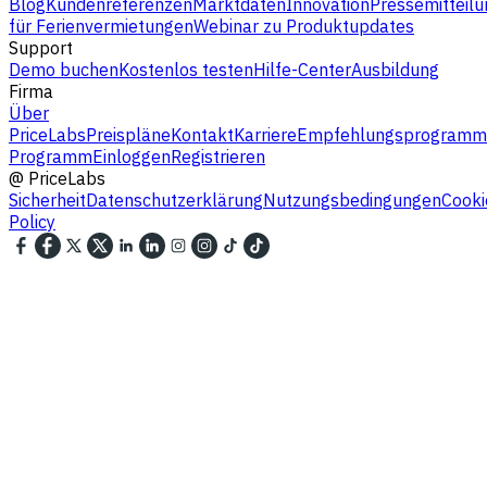
Blog
Kundenreferenzen
Marktdaten
Innovation
Pressemitteilu
für Ferienvermietungen
Webinar zu Produktupdates
Support
Demo buchen
Kostenlos testen
Hilfe-Center
Ausbildung
Firma
Über
PriceLabs
Preispläne
Kontakt
Karriere
Empfehlungsprogramm
Programm
Einloggen
Registrieren
@
PriceLabs
Sicherheit
Datenschutzerklärung
Nutzungsbedingungen
Cooki
Policy