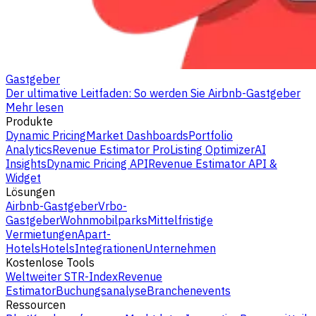
Gastgeber
Der ultimative Leitfaden: So werden Sie Airbnb-Gastgeber
Mehr lesen
Produkte
Dynamic Pricing
Market Dashboards
Portfolio
Analytics
Revenue Estimator Pro
Listing Optimizer
AI
Insights
Dynamic Pricing API
Revenue Estimator API &
Widget
Lösungen
Airbnb-Gastgeber
Vrbo-
Gastgeber
Wohnmobilparks
Mittelfristige
Vermietungen
Apart-
Hotels
Hotels
Integrationen
Unternehmen
Kostenlose Tools
Weltweiter STR-Index
Revenue
Estimator
Buchungsanalyse
Branchenevents
Ressourcen