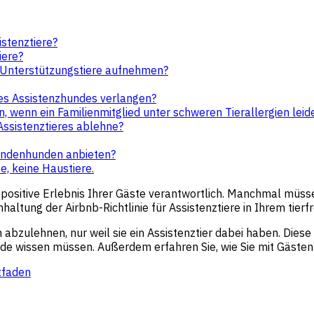
istenztiere?
iere?
e Unterstützungstiere aufnehmen?
es Assistenzhundes verlangen?
 wenn ein Familienmitglied unter schweren Tierallergien leid
Assistenztieres ablehne?
indenhunden anbieten?
e, keine Haustiere.
s positive Erlebnis Ihrer Gäste verantwortlich. Manchmal mü
nhaltung der Airbnb-Richtlinie für Assistenztiere in Ihrem tierf
bzulehnen, nur weil sie ein Assistenztier dabei haben. Diese 
hunde wissen müssen. Außerdem erfahren Sie, wie Sie mit Gäste
tfaden