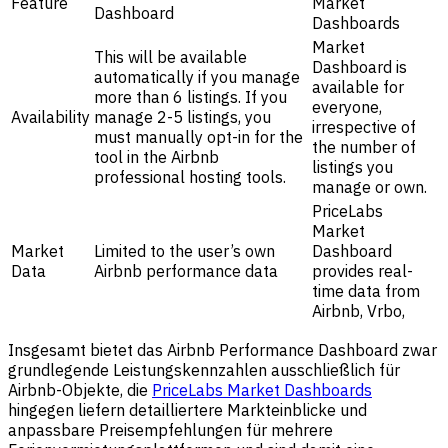
Feature
Market
Dashboard
Dashboards
Market
This will be available
Dashboard is
automatically if you manage
available for
more than 6 listings. If you
everyone,
Availability
manage 2-5 listings, you
irrespective of
must manually opt-in for the
the number of
tool in the Airbnb
listings you
professional hosting tools.
manage or own.
PriceLabs
Market
Market
Limited to the user’s own
Dashboard
Data
Airbnb performance data
provides real-
time data from
Airbnb, Vrbo,
Insgesamt bietet das Airbnb Performance Dashboard zwar
grundlegende Leistungskennzahlen ausschließlich für
Airbnb-Objekte, die
PriceLabs Market Dashboards
hingegen liefern detailliertere Markteinblicke und
anpassbare Preisempfehlungen für mehrere