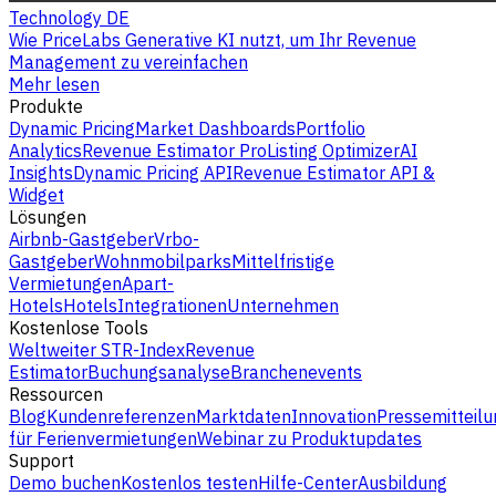
Technology DE
Wie PriceLabs Generative KI nutzt, um Ihr Revenue
Management zu vereinfachen
Mehr lesen
Produkte
Dynamic Pricing
Market Dashboards
Portfolio
Analytics
Revenue Estimator Pro
Listing Optimizer
AI
Insights
Dynamic Pricing API
Revenue Estimator API &
Widget
Lösungen
Airbnb-Gastgeber
Vrbo-
Gastgeber
Wohnmobilparks
Mittelfristige
Vermietungen
Apart-
Hotels
Hotels
Integrationen
Unternehmen
Kostenlose Tools
Weltweiter STR-Index
Revenue
Estimator
Buchungsanalyse
Branchenevents
Ressourcen
Blog
Kundenreferenzen
Marktdaten
Innovation
Pressemitteilu
für Ferienvermietungen
Webinar zu Produktupdates
Support
Demo buchen
Kostenlos testen
Hilfe-Center
Ausbildung