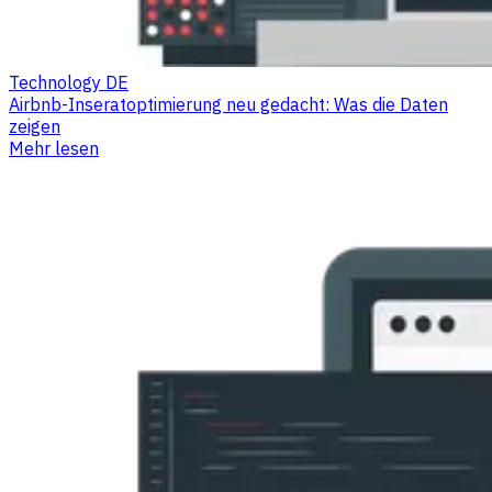
Technology DE
Airbnb-Inseratoptimierung neu gedacht: Was die Daten
zeigen
Mehr lesen