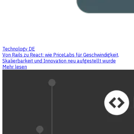
Technology DE
Von Rails zu React: wie PriceLabs für Geschwindigkeit,
Skalierbarkeit und Innovation neu aufgestellt wurde
Mehr lesen