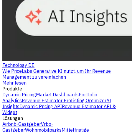
Technology DE
Wie PriceLabs Generative KI nutzt, um Ihr Revenue
Management zu vereinfachen
Mehr lesen
Produkte
Dynamic Pricing
Market Dashboards
Portfolio
Analytics
Revenue Estimator Pro
Listing Optimizer
AI
Insights
Dynamic Pricing API
Revenue Estimator API &
Widget
Lösungen
Airbnb-Gastgeber
Vrbo-
Gastgeber
Wohnmobilparks
Mittelfristige