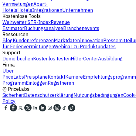
Vermietungen
Apart-
Hotels
Hotels
Integrationen
Unternehmen
Kostenlose Tools
Weltweiter STR-Index
Revenue
Estimator
Buchungsanalyse
Branchenevents
Ressourcen
Blog
Kundenreferenzen
Marktdaten
Innovation
Pressemitteilu
für Ferienvermietungen
Webinar zu Produktupdates
Support
Demo buchen
Kostenlos testen
Hilfe-Center
Ausbildung
Firma
Über
PriceLabs
Preispläne
Kontakt
Karriere
Empfehlungsprogramm
Programm
Einloggen
Registrieren
@
PriceLabs
Sicherheit
Datenschutzerklärung
Nutzungsbedingungen
Cooki
Policy