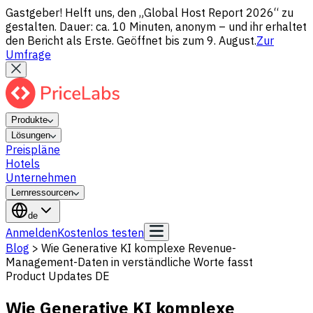
Gastgeber! Helft uns, den „Global Host Report 2026“ zu
gestalten. Dauer: ca. 10 Minuten, anonym – und ihr erhaltet
den Bericht als Erste. Geöffnet bis zum 9. August.
Zur
Umfrage
Produkte
Lösungen
Preispläne
Hotels
Unternehmen
Lernressourcen
de
Anmelden
Kostenlos testen
Blog
>
Wie Generative KI komplexe Revenue-
Management-Daten in verständliche Worte fasst
Product Updates DE
Wie Generative KI komplexe