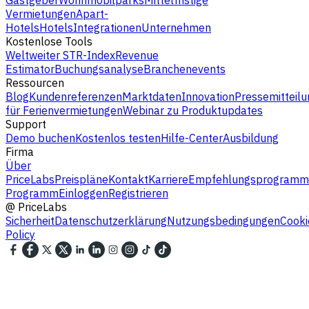
Vermietungen
Apart-
Hotels
Hotels
Integrationen
Unternehmen
Kostenlose Tools
Weltweiter STR-Index
Revenue
Estimator
Buchungsanalyse
Branchenevents
Ressourcen
Blog
Kundenreferenzen
Marktdaten
Innovation
Pressemitteilu
für Ferienvermietungen
Webinar zu Produktupdates
Support
Demo buchen
Kostenlos testen
Hilfe-Center
Ausbildung
Firma
Über
PriceLabs
Preispläne
Kontakt
Karriere
Empfehlungsprogramm
Programm
Einloggen
Registrieren
@
PriceLabs
Sicherheit
Datenschutzerklärung
Nutzungsbedingungen
Cooki
Policy