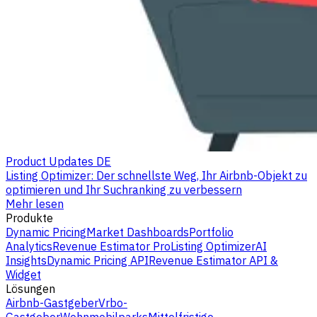
Product Updates DE
Listing Optimizer: Der schnellste Weg, Ihr Airbnb-Objekt zu
optimieren und Ihr Suchranking zu verbessern
Mehr lesen
Produkte
Dynamic Pricing
Market Dashboards
Portfolio
Analytics
Revenue Estimator Pro
Listing Optimizer
AI
Insights
Dynamic Pricing API
Revenue Estimator API &
Widget
Lösungen
Airbnb-Gastgeber
Vrbo-
Gastgeber
Wohnmobilparks
Mittelfristige