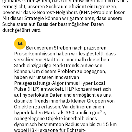
globales Gittersystem, das Uber entwickelt hat und es uns
ermöglicht, unseren Suchraum effizient einzugrenzen,
bevor wir das K-Nearest-Neighbors (KNN)-Problem lösen.
Mit dieser Strategie können wir garantieren, dass unsere
Suche stets auf Basis der bestmöglichen Daten
durchgeführt wird.
Bei unserem Streben nach präziseren
Preiserkenntnissen haben wir festgestellt, dass
verschiedene Stadtteile innerhalb derselben
Stadt einzigartige Markttrends aufweisen
können. Um diesem Problem zu begegnen,
haben wir unseren innovativen
Preisgestaltungs-Algorithmus Hyper Local
Pulse (HLP) entwickelt. HLP konzentriert sich
auf hyperlokale Daten und ermöglicht es uns,
distinkte Trends innerhalb kleiner Gruppen von
Objekten zu erfassen. Wir definieren einen
hyperlokalen Markt als 350 ähnlich große,
nahegelegene Objekte innerhalb eines
dynamisch bestimmten Radius von bis zu 15 km,
wobei H3-Hexagone für Echtzeit-