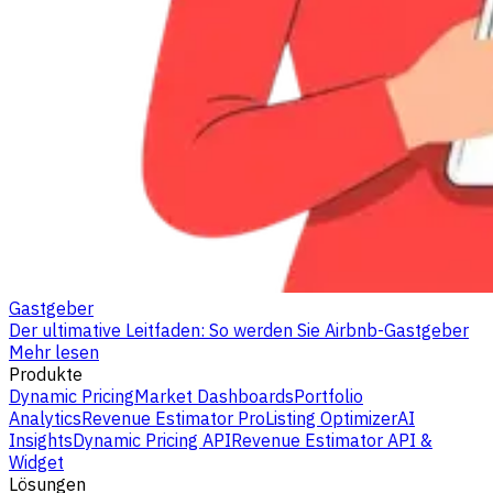
Gastgeber
Der ultimative Leitfaden: So werden Sie Airbnb-Gastgeber
Mehr lesen
Produkte
Dynamic Pricing
Market Dashboards
Portfolio
Analytics
Revenue Estimator Pro
Listing Optimizer
AI
Insights
Dynamic Pricing API
Revenue Estimator API &
Widget
Lösungen