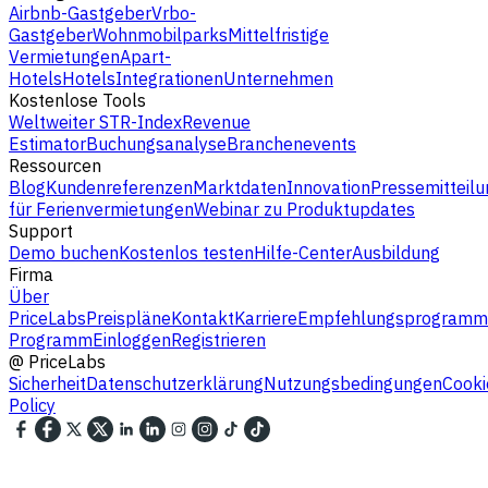
Airbnb-Gastgeber
Vrbo-
Gastgeber
Wohnmobilparks
Mittelfristige
Vermietungen
Apart-
Hotels
Hotels
Integrationen
Unternehmen
Kostenlose Tools
Weltweiter STR-Index
Revenue
Estimator
Buchungsanalyse
Branchenevents
Ressourcen
Blog
Kundenreferenzen
Marktdaten
Innovation
Pressemitteilu
für Ferienvermietungen
Webinar zu Produktupdates
Support
Demo buchen
Kostenlos testen
Hilfe-Center
Ausbildung
Firma
Über
PriceLabs
Preispläne
Kontakt
Karriere
Empfehlungsprogramm
Programm
Einloggen
Registrieren
@
PriceLabs
Sicherheit
Datenschutzerklärung
Nutzungsbedingungen
Cooki
Policy