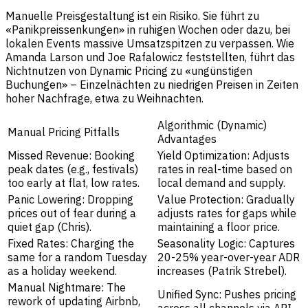
Manuelle Preisgestaltung ist ein Risiko. Sie führt zu
«Panikpreissenkungen» in ruhigen Wochen oder dazu, bei
lokalen Events massive Umsatzspitzen zu verpassen. Wie
Amanda Larson und Joe Rafalowicz feststellten, führt das
Nichtnutzen von Dynamic Pricing zu «ungünstigen
Buchungen» – Einzelnächten zu niedrigen Preisen in Zeiten
hoher Nachfrage, etwa zu Weihnachten.
Algorithmic (Dynamic)
Manual Pricing Pitfalls
Advantages
Missed Revenue: Booking
Yield Optimization: Adjusts
peak dates (e.g., festivals)
rates in real-time based on
too early at flat, low rates.
local demand and supply.
Panic Lowering: Dropping
Value Protection: Gradually
prices out of fear during a
adjusts rates for gaps while
quiet gap (Chris).
maintaining a floor price.
Fixed Rates: Charging the
Seasonality Logic: Captures
same for a random Tuesday
20-25% year-over-year ADR
as a holiday weekend.
increases (Patrik Strebel).
Manual Nightmare: The
Unified Sync: Pushes pricing
rework of updating Airbnb,
across all channels via API