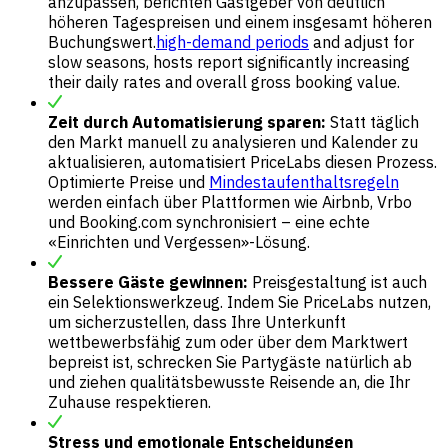
anzupassen, berichten Gastgeber von deutlich
höheren Tagespreisen und einem insgesamt höheren
Buchungswert.
high-demand periods
and adjust for
slow seasons, hosts report significantly increasing
their daily rates and overall gross booking value.
Zeit durch Automatisierung sparen:
Statt täglich
den Markt manuell zu analysieren und Kalender zu
aktualisieren, automatisiert PriceLabs diesen Prozess.
Optimierte Preise und
Mindestaufenthaltsregeln
werden einfach über Plattformen wie Airbnb, Vrbo
und Booking.com synchronisiert – eine echte
«Einrichten und Vergessen»-Lösung.
Bessere Gäste gewinnen:
Preisgestaltung ist auch
ein Selektionswerkzeug. Indem Sie PriceLabs nutzen,
um sicherzustellen, dass Ihre Unterkunft
wettbewerbsfähig zum oder über dem Marktwert
bepreist ist, schrecken Sie Partygäste natürlich ab
und ziehen qualitätsbewusste Reisende an, die Ihr
Zuhause respektieren.
Stress und emotionale Entscheidungen