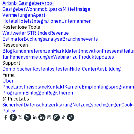
Airbnb-Gastgeber
Vrbo-
Gastgeber
Wohnmobilparks
Mittelfristige
Vermietungen
Apart-
Hotels
Hotels
Integrationen
Unternehmen
Kostenlose Tools
Weltweiter STR-Index
Revenue
Estimator
Buchungsanalyse
Branchenevents
Ressourcen
Blog
Kundenreferenzen
Marktdaten
Innovation
Pressemitteilu
für Ferienvermietungen
Webinar zu Produktupdates
Support
Demo buchen
Kostenlos testen
Hilfe-Center
Ausbildung
Firma
Über
PriceLabs
Preispläne
Kontakt
Karriere
Empfehlungsprogramm
Programm
Einloggen
Registrieren
@
PriceLabs
Sicherheit
Datenschutzerklärung
Nutzungsbedingungen
Cooki
Policy