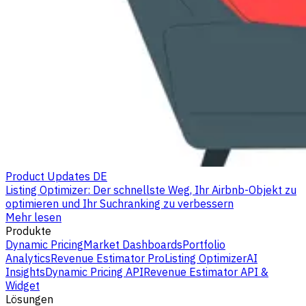
Product Updates DE
Listing Optimizer: Der schnellste Weg, Ihr Airbnb-Objekt zu
optimieren und Ihr Suchranking zu verbessern
Mehr lesen
Produkte
Dynamic Pricing
Market Dashboards
Portfolio
Analytics
Revenue Estimator Pro
Listing Optimizer
AI
Insights
Dynamic Pricing API
Revenue Estimator API &
Widget
Lösungen