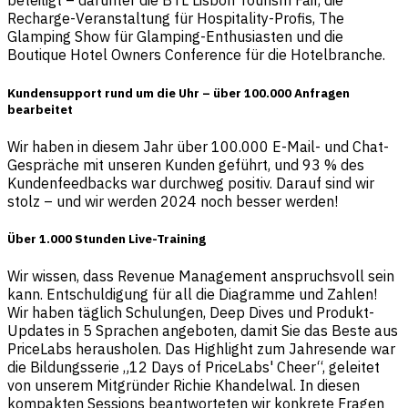
beteiligt – darunter die BTL Lisbon Tourism Fair, die
Recharge-Veranstaltung für Hospitality-Profis, The
Glamping Show für Glamping-Enthusiasten und die
Boutique Hotel Owners Conference für die Hotelbranche.
Kundensupport rund um die Uhr – über 100.000 Anfragen
bearbeitet
Wir haben in diesem Jahr über 100.000 E-Mail- und Chat-
Gespräche mit unseren Kunden geführt, und 93 % des
Kundenfeedbacks war durchweg positiv. Darauf sind wir
stolz – und wir werden 2024 noch besser werden!
Über 1.000 Stunden Live-Training
Wir wissen, dass Revenue Management anspruchsvoll sein
kann. Entschuldigung für all die Diagramme und Zahlen!
Wir haben täglich Schulungen, Deep Dives und Produkt-
Updates in 5 Sprachen angeboten, damit Sie das Beste aus
PriceLabs herausholen. Das Highlight zum Jahresende war
die Bildungsserie „12 Days of PriceLabs' Cheer“, geleitet
von unserem Mitgründer Richie Khandelwal. In diesen
kompakten Sessions beantworteten wir konkrete Fragen