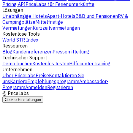
Pricing API
PriceLabs für Ferienunterkünfte
Lösungen
Unabhängige Hotels
Apart-Hotels
B&B und Pensionen
RV &
Campingplätze
Mittelfristige
Vermietungen
Kurzzeitvermietungen
Kostenlose Tools
World STR Index
Ressourcen
Blog
Kundenreferenzen
Pressemitteilung
Technischer Support
Demo buchen
Kostenlos testen
Hilfecenter
Training
Unternehmen
Über PriceLabs
Preise
Kontaktieren Sie
uns
Karriere
Empfehlungsprogramm
Ambassador-
Programm
Anmelden
Registrieren
@
PriceLabs
Cookie-Einstellungen