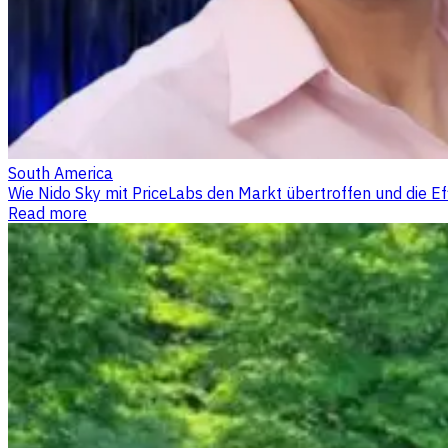
South America
Wie Nido Sky mit PriceLabs den Markt übertroffen und die Eff
Read more