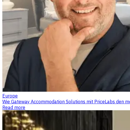
Europe
Wie Gateway Accommodation Solutions mit PriceLabs den m
Read more