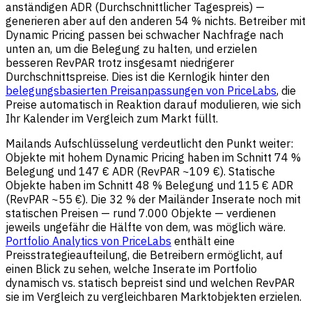
anständigen ADR (Durchschnittlicher Tagespreis) —
generieren aber auf den anderen 54 % nichts. Betreiber mit
Dynamic Pricing passen bei schwacher Nachfrage nach
unten an, um die Belegung zu halten, und erzielen
besseren RevPAR trotz insgesamt niedrigerer
Durchschnittspreise. Dies ist die Kernlogik hinter den
belegungsbasierten Preisanpassungen von PriceLabs
, die
Preise automatisch in Reaktion darauf modulieren, wie sich
Ihr Kalender im Vergleich zum Markt füllt.
Mailands Aufschlüsselung verdeutlicht den Punkt weiter:
Objekte mit hohem Dynamic Pricing haben im Schnitt 74 %
Belegung und 147 € ADR (RevPAR ~109 €). Statische
Objekte haben im Schnitt 48 % Belegung und 115 € ADR
(RevPAR ~55 €). Die 32 % der Mailänder Inserate noch mit
statischen Preisen — rund 7.000 Objekte — verdienen
jeweils ungefähr die Hälfte von dem, was möglich wäre.
Portfolio Analytics von PriceLabs
enthält eine
Preisstrategieaufteilung, die Betreibern ermöglicht, auf
einen Blick zu sehen, welche Inserate im Portfolio
dynamisch vs. statisch bepreist sind und welchen RevPAR
sie im Vergleich zu vergleichbaren Marktobjekten erzielen.