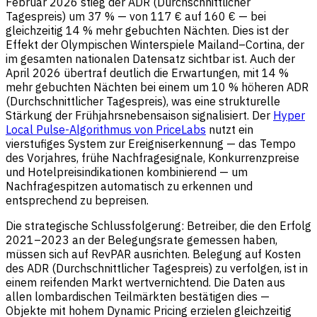
Februar 2026 stieg der ADR (Durchschnittlicher
Tagespreis) um 37 % — von 117 € auf 160 € — bei
gleichzeitig 14 % mehr gebuchten Nächten. Dies ist der
Effekt der Olympischen Winterspiele Mailand–Cortina, der
im gesamten nationalen Datensatz sichtbar ist. Auch der
April 2026 übertraf deutlich die Erwartungen, mit 14 %
mehr gebuchten Nächten bei einem um 10 % höheren ADR
(Durchschnittlicher Tagespreis), was eine strukturelle
Stärkung der Frühjahrsnebensaison signalisiert. Der
Hyper
Local Pulse-Algorithmus von PriceLabs
nutzt ein
vierstufiges System zur Ereigniserkennung — das Tempo
des Vorjahres, frühe Nachfragesignale, Konkurrenzpreise
und Hotelpreisindikationen kombinierend — um
Nachfragespitzen automatisch zu erkennen und
entsprechend zu bepreisen.
Die strategische Schlussfolgerung: Betreiber, die den Erfolg
2021–2023 an der Belegungsrate gemessen haben,
müssen sich auf RevPAR ausrichten. Belegung auf Kosten
des ADR (Durchschnittlicher Tagespreis) zu verfolgen, ist in
einem reifenden Markt wertvernichtend. Die Daten aus
allen lombardischen Teilmärkten bestätigen dies —
Objekte mit hohem Dynamic Pricing erzielen gleichzeitig