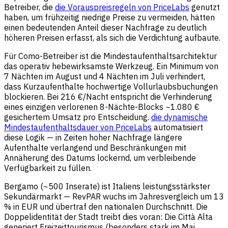
Betreiber, die
die Vorauspreisregeln von PriceLabs
genutzt
haben, um frühzeitig niedrige Preise zu vermeiden, hätten
einen bedeutenden Anteil dieser Nachfrage zu deutlich
höheren Preisen erfasst, als sich die Verdichtung aufbaute.
Für Como-Betreiber ist die Mindestaufenthaltsarchitektur
das operativ hebewirksamste Werkzeug. Ein Minimum von
7 Nächten im August und 4 Nächten im Juli verhindert,
dass Kurzaufenthalte hochwertige Vollurlaubsbuchungen
blockieren. Bei 216 €/Nacht entspricht die Verhinderung
eines einzigen verlorenen 8-Nächte-Blocks ~1.080 €
gesichertem Umsatz pro Entscheidung.
die dynamische
Mindestaufenthaltsdauer von PriceLabs
automatisiert
diese Logik — in Zeiten hoher Nachfrage längere
Aufenthalte verlangend und Beschränkungen mit
Annäherung des Datums lockernd, um verbleibende
Verfügbarkeit zu füllen.
Bergamo (~500 Inserate) ist Italiens leistungsstärkster
Sekundärmarkt — RevPAR wuchs im Jahresvergleich um 13
% in EUR und übertraf den nationalen Durchschnitt. Die
Doppelidentität der Stadt treibt dies voran: Die Città Alta
generiert Freizeittourismus (besonders stark im Mai,