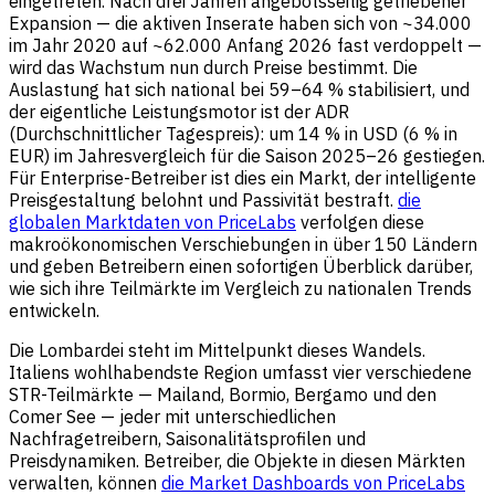
eingetreten. Nach drei Jahren angebotsseitig getriebener
Expansion — die aktiven Inserate haben sich von ~34.000
im Jahr 2020 auf ~62.000 Anfang 2026 fast verdoppelt —
wird das Wachstum nun durch Preise bestimmt. Die
Auslastung hat sich national bei 59–64 % stabilisiert, und
der eigentliche Leistungsmotor ist der ADR
(Durchschnittlicher Tagespreis): um 14 % in USD (6 % in
EUR) im Jahresvergleich für die Saison 2025–26 gestiegen.
Für Enterprise-Betreiber ist dies ein Markt, der intelligente
Preisgestaltung belohnt und Passivität bestraft.
die
globalen Marktdaten von PriceLabs
verfolgen diese
makroökonomischen Verschiebungen in über 150 Ländern
und geben Betreibern einen sofortigen Überblick darüber,
wie sich ihre Teilmärkte im Vergleich zu nationalen Trends
entwickeln.
Die Lombardei steht im Mittelpunkt dieses Wandels.
Italiens wohlhabendste Region umfasst vier verschiedene
STR-Teilmärkte — Mailand, Bormio, Bergamo und den
Comer See — jeder mit unterschiedlichen
Nachfragetreibern, Saisonalitätsprofilen und
Preisdynamiken. Betreiber, die Objekte in diesen Märkten
verwalten, können
die Market Dashboards von PriceLabs