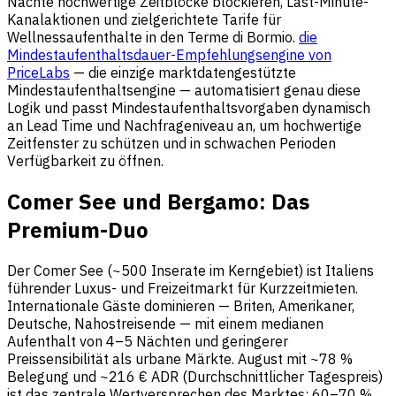
Nächte hochwertige Zeitblöcke blockieren, Last-Minute-
Kanalaktionen und zielgerichtete Tarife für
Wellnessaufenthalte in den Terme di Bormio.
die
Mindestaufenthaltsdauer-Empfehlungsengine von
PriceLabs
— die einzige marktdatengestützte
Mindestaufenthaltsengine — automatisiert genau diese
Logik und passt Mindestaufenthaltsvorgaben dynamisch
an Lead Time und Nachfrageniveau an, um hochwertige
Zeitfenster zu schützen und in schwachen Perioden
Verfügbarkeit zu öffnen.
Comer See und Bergamo: Das
Premium-Duo
Der Comer See (~500 Inserate im Kerngebiet) ist Italiens
führender Luxus- und Freizeitmarkt für Kurzzeitmieten.
Internationale Gäste dominieren — Briten, Amerikaner,
Deutsche, Nahostreisende — mit einem medianen
Aufenthalt von 4–5 Nächten und geringerer
Preissensibilität als urbane Märkte. August mit ~78 %
Belegung und ~216 € ADR (Durchschnittlicher Tagespreis)
ist das zentrale Wertversprechen des Marktes; 60–70 %