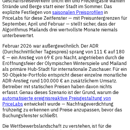
Geschäftsreiseverkehr bricht ein und Freizeitgäste wählen
Strände und Berge statt einer Stadt im Sommer. Das
explizite Festlegen von
saisonalen Preisprofilen
in
PriceLabs für diese Zeitfenster — mit Preisuntergrenzen für
September, April und Februar — stellt sicher, dass der
Algorithmus Mailands drei wertvollste Monate niemals
unterbewertet.
Februar 2026 war außergewöhnlich. Der ADR
(Durchschnittlicher Tagespreis) sprang von 111 € auf 180
€ — ein Anstieg von 69 € pro Nacht, angetrieben durch die
Eröffnungsfeier der Olympischen Winterspiele und Mailand
als primäre Hub-Stadt für internationale Zuschauer. Für ein
50-Objekte-Portfolio entspricht dieser einzelne monatliche
ADR-Anstieg rund 100.000 € an zusätzlichem Umsatz.
Betreiber mit statischen Preisen haben davon nichts
erfasst. Genau dieses Szenario ist der Grund, warum die
automatisierte ereignisreaktive Preisgestaltung von
PriceLabs
entwickelt wurde — Nachfrageverdichtung
frühzeitig zu erkennen und Preise anzupassen, bevor das
Buchungsfenster schließt.
Die Wettbewerbslandschaft zu verstehen, ist für die