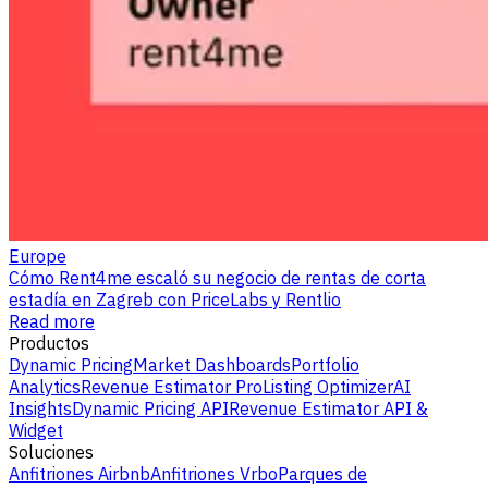
Europe
Cómo Rent4me escaló su negocio de rentas de corta
estadía en Zagreb con PriceLabs y Rentlio
Read more
Productos
Dynamic Pricing
Market Dashboards
Portfolio
Analytics
Revenue Estimator Pro
Listing Optimizer
AI
Insights
Dynamic Pricing API
Revenue Estimator API &
Widget
Soluciones
Anfitriones Airbnb
Anfitriones Vrbo
Parques de