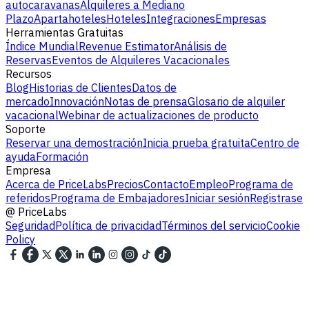
autocaravanas
Alquileres a Mediano
Plazo
Apartahoteles
Hoteles
Integraciones
Empresas
Herramientas Gratuitas
Índice Mundial
Revenue Estimator
Análisis de
Reservas
Eventos de Alquileres Vacacionales
Recursos
Blog
Historias de Clientes
Datos de
mercado
Innovación
Notas de prensa
Glosario de alquiler
vacacional
Webinar de actualizaciones de producto
Soporte
Reservar una demostración
Inicia prueba gratuita
Centro de
ayuda
Formación
Empresa
Acerca de PriceLabs
Precios
Contacto
Empleo
Programa de
referidos
Programa de Embajadores
Iniciar sesión
Registrase
@
PriceLabs
Seguridad
Política de privacidad
Términos del servicio
Cookie
Policy