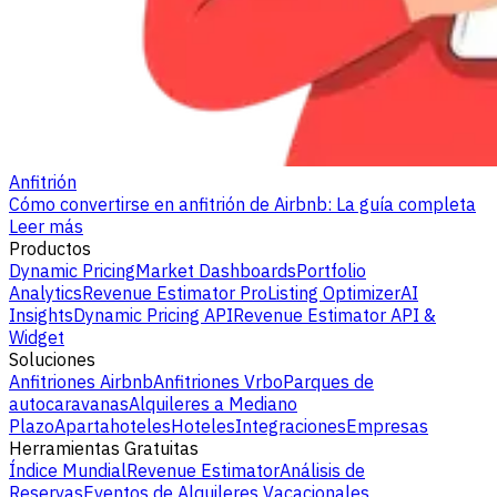
Anfitrión
Cómo convertirse en anfitrión de Airbnb: La guía completa
Leer más
Productos
Dynamic Pricing
Market Dashboards
Portfolio
Analytics
Revenue Estimator Pro
Listing Optimizer
AI
Insights
Dynamic Pricing API
Revenue Estimator API &
Widget
Soluciones
Anfitriones Airbnb
Anfitriones Vrbo
Parques de
autocaravanas
Alquileres a Mediano
Plazo
Apartahoteles
Hoteles
Integraciones
Empresas
Herramientas Gratuitas
Índice Mundial
Revenue Estimator
Análisis de
Reservas
Eventos de Alquileres Vacacionales