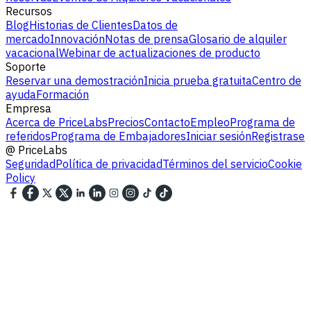
Recursos
Blog
Historias de Clientes
Datos de
mercado
Innovación
Notas de prensa
Glosario de alquiler
vacacional
Webinar de actualizaciones de producto
Soporte
Reservar una demostración
Inicia prueba gratuita
Centro de
ayuda
Formación
Empresa
Acerca de PriceLabs
Precios
Contacto
Empleo
Programa de
referidos
Programa de Embajadores
Iniciar sesión
Registrase
@
PriceLabs
Seguridad
Política de privacidad
Términos del servicio
Cookie
Policy