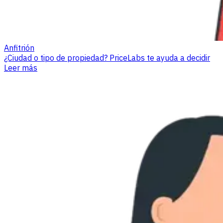
Anfitrión
¿Ciudad o tipo de propiedad? PriceLabs te ayuda a decidir
Leer más