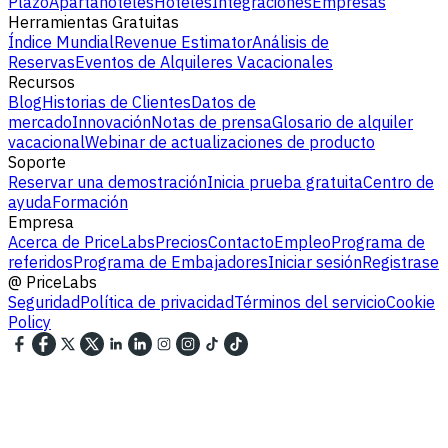
Plazo
Apartahoteles
Hoteles
Integraciones
Empresas
Herramientas Gratuitas
Índice Mundial
Revenue Estimator
Análisis de
Reservas
Eventos de Alquileres Vacacionales
Recursos
Blog
Historias de Clientes
Datos de
mercado
Innovación
Notas de prensa
Glosario de alquiler
vacacional
Webinar de actualizaciones de producto
Soporte
Reservar una demostración
Inicia prueba gratuita
Centro de
ayuda
Formación
Empresa
Acerca de PriceLabs
Precios
Contacto
Empleo
Programa de
referidos
Programa de Embajadores
Iniciar sesión
Registrase
@
PriceLabs
Seguridad
Política de privacidad
Términos del servicio
Cookie
Policy