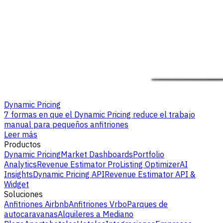
Dynamic Pricing
7 formas en que el Dynamic Pricing reduce el trabajo
manual para pequeños anfitriones
Leer más
Productos
Dynamic Pricing
Market Dashboards
Portfolio
Analytics
Revenue Estimator Pro
Listing Optimizer
AI
Insights
Dynamic Pricing API
Revenue Estimator API &
Widget
Soluciones
Anfitriones Airbnb
Anfitriones Vrbo
Parques de
autocaravanas
Alquileres a Mediano