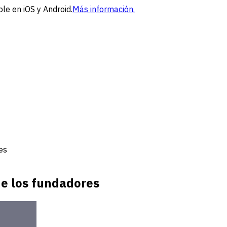
le en iOS y Android.
Más información.
es
de los fundadores