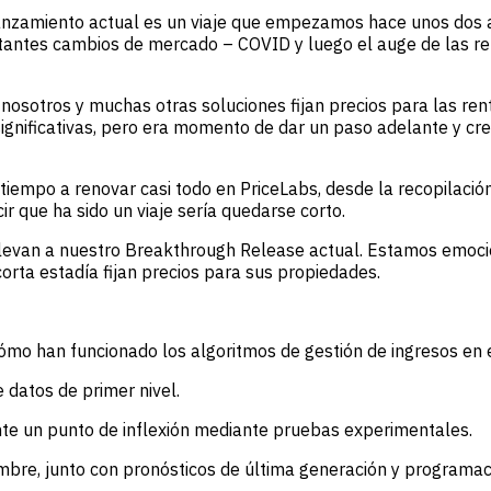
lanzamiento actual es un viaje que empezamos hace unos dos
antes cambios de mercado – COVID y luego el auge de las ren
nosotros y muchas otras soluciones fijan precios para las ren
significativas, pero era momento de dar un paso adelante y cr
tiempo a renovar casi todo en PriceLabs, desde la recopilaci
cir que ha sido un viaje sería quedarse corto.
s llevan a nuestro Breakthrough Release actual. Estamos emo
orta estadía fijan precios para sus propiedades.
cómo han funcionado los algoritmos de gestión de ingresos e
e datos de primer nivel.
e un punto de inflexión mediante pruebas experimentales.
ombre, junto con pronósticos de última generación y programac