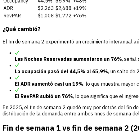
Occupancy
44.5%
65.9%
+48%
ADR
$2,263
$2,688
+19%
RevPAR
$1,008
$1,772
+76%
¿Qué cambió?
El fin de semana 2 experimentó un crecimiento interanual a
Las Noches Reservadas aumentaron un 76%
, señal
La ocupación pasó del 44,5% al 65,9%
, un salto de 
El ADR aumentó casi un 19%
, lo que muestra mayor co
El RevPAR subió un 76%
, lo que significa que el ingr
En 2025, el fin de semana 2 quedó muy por detrás del fin de 
distribución de la demanda entre ambos fines de semana del 
Fin de semana 1 vs fin de semana 2 (2