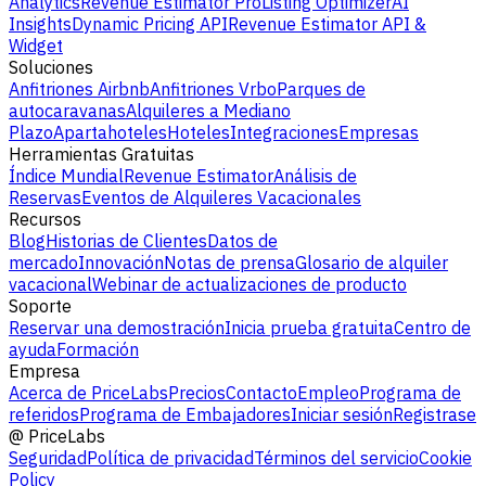
Analytics
Revenue Estimator Pro
Listing Optimizer
AI
Insights
Dynamic Pricing API
Revenue Estimator API &
Widget
Soluciones
Anfitriones Airbnb
Anfitriones Vrbo
Parques de
autocaravanas
Alquileres a Mediano
Plazo
Apartahoteles
Hoteles
Integraciones
Empresas
Herramientas Gratuitas
Índice Mundial
Revenue Estimator
Análisis de
Reservas
Eventos de Alquileres Vacacionales
Recursos
Blog
Historias de Clientes
Datos de
mercado
Innovación
Notas de prensa
Glosario de alquiler
vacacional
Webinar de actualizaciones de producto
Soporte
Reservar una demostración
Inicia prueba gratuita
Centro de
ayuda
Formación
Empresa
Acerca de PriceLabs
Precios
Contacto
Empleo
Programa de
referidos
Programa de Embajadores
Iniciar sesión
Registrase
@
PriceLabs
Seguridad
Política de privacidad
Términos del servicio
Cookie
Policy