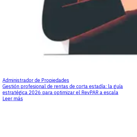
Administrador de Propiedades
Gestión profesional de rentas de corta estadía: la guía
estratégica 2026 para optimizar el RevPAR a escala
Leer más