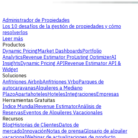
Administrador de Propiedades
Los 10 desafíos de la gestión de propiedades y cómo
resolverlos
Leer más
Productos
Dynamic Pricing
Market Dashboards
Portfolio
Analytics
Revenue Estimator Pro
Listing Optimizer
AI
Insights
Dynamic Pricing API
Revenue Estimator API &
Widget
Soluciones
Anfitriones Airbnb
Anfitriones Vrbo
Parques de
autocaravanas
Alquileres a Mediano
Plazo
Apartahoteles
Hoteles
Integraciones
Empresas
Herramientas Gratuitas
Índice Mundial
Revenue Estimator
Análisis de
Reservas
Eventos de Alquileres Vacacionales
Recursos
Blog
Historias de Clientes
Datos de
mercado
Innovación
Notas de prensa
Glosario de alquiler
vacacional
Webinar de actualizaciones de producto