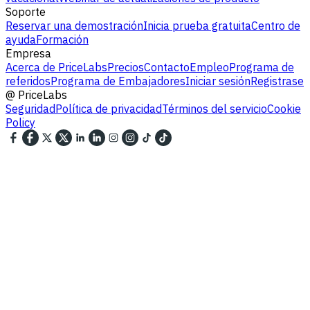
Soporte
Reservar una demostración
Inicia prueba gratuita
Centro de
ayuda
Formación
Empresa
Acerca de PriceLabs
Precios
Contacto
Empleo
Programa de
referidos
Programa de Embajadores
Iniciar sesión
Registrase
@
PriceLabs
Seguridad
Política de privacidad
Términos del servicio
Cookie
Policy