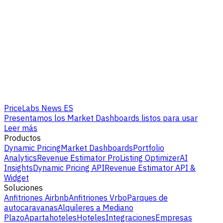
PriceLabs News ES
Presentamos los Market Dashboards listos para usar
Leer más
Productos
Dynamic Pricing
Market Dashboards
Portfolio
Analytics
Revenue Estimator Pro
Listing Optimizer
AI
Insights
Dynamic Pricing API
Revenue Estimator API &
Widget
Soluciones
Anfitriones Airbnb
Anfitriones Vrbo
Parques de
autocaravanas
Alquileres a Mediano
Plazo
Apartahoteles
Hoteles
Integraciones
Empresas