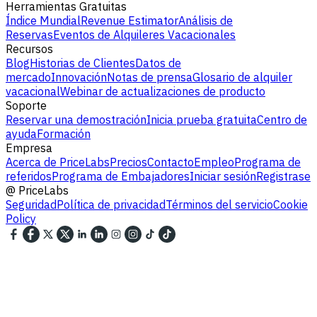
Herramientas Gratuitas
Índice Mundial
Revenue Estimator
Análisis de
Reservas
Eventos de Alquileres Vacacionales
Recursos
Blog
Historias de Clientes
Datos de
mercado
Innovación
Notas de prensa
Glosario de alquiler
vacacional
Webinar de actualizaciones de producto
Soporte
Reservar una demostración
Inicia prueba gratuita
Centro de
ayuda
Formación
Empresa
Acerca de PriceLabs
Precios
Contacto
Empleo
Programa de
referidos
Programa de Embajadores
Iniciar sesión
Registrase
@
PriceLabs
Seguridad
Política de privacidad
Términos del servicio
Cookie
Policy