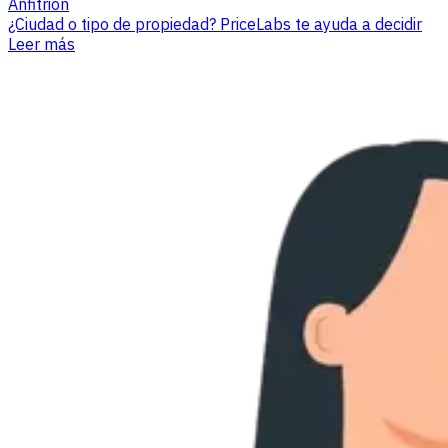
Anfitrión
¿Ciudad o tipo de propiedad? PriceLabs te ayuda a decidir
Leer más