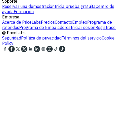
Soporte
Reservar una demostración
Inicia prueba gratuita
Centro de
ayuda
Formación
Empresa
Acerca de PriceLabs
Precios
Contacto
Empleo
Programa de
referidos
Programa de Embajadores
Iniciar sesión
Registrase
@
PriceLabs
Seguridad
Política de privacidad
Términos del servicio
Cookie
Policy