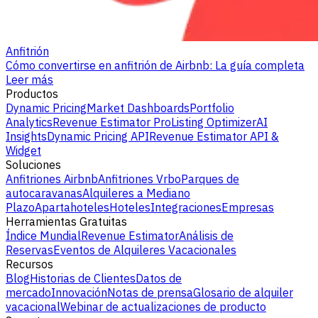
Anfitrión
Cómo convertirse en anfitrión de Airbnb: La guía completa
Leer más
Productos
Dynamic Pricing
Market Dashboards
Portfolio
Analytics
Revenue Estimator Pro
Listing Optimizer
AI
Insights
Dynamic Pricing API
Revenue Estimator API &
Widget
Soluciones
Anfitriones Airbnb
Anfitriones Vrbo
Parques de
autocaravanas
Alquileres a Mediano
Plazo
Apartahoteles
Hoteles
Integraciones
Empresas
Herramientas Gratuitas
Índice Mundial
Revenue Estimator
Análisis de
Reservas
Eventos de Alquileres Vacacionales
Recursos
Blog
Historias de Clientes
Datos de
mercado
Innovación
Notas de prensa
Glosario de alquiler
vacacional
Webinar de actualizaciones de producto