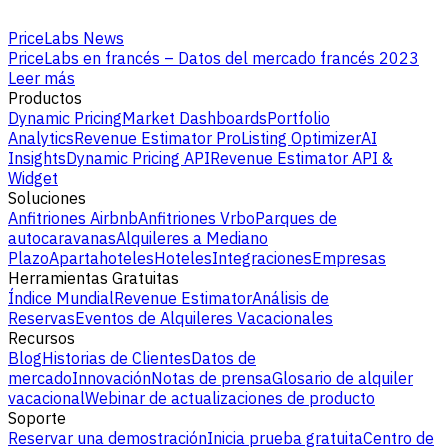
PriceLabs News
PriceLabs en francés – Datos del mercado francés 2023
Leer más
Productos
Dynamic Pricing
Market Dashboards
Portfolio
Analytics
Revenue Estimator Pro
Listing Optimizer
AI
Insights
Dynamic Pricing API
Revenue Estimator API &
Widget
Soluciones
Anfitriones Airbnb
Anfitriones Vrbo
Parques de
autocaravanas
Alquileres a Mediano
Plazo
Apartahoteles
Hoteles
Integraciones
Empresas
Herramientas Gratuitas
Índice Mundial
Revenue Estimator
Análisis de
Reservas
Eventos de Alquileres Vacacionales
Recursos
Blog
Historias de Clientes
Datos de
mercado
Innovación
Notas de prensa
Glosario de alquiler
vacacional
Webinar de actualizaciones de producto
Soporte
Reservar una demostración
Inicia prueba gratuita
Centro de