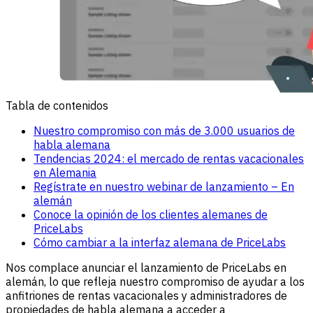
Tabla de contenidos
Nuestro compromiso con más de 3.000 usuarios de
habla alemana
Tendencias 2024: el mercado de rentas vacacionales
en Alemania
Regístrate en nuestro webinar de lanzamiento – En
alemán
Conoce la opinión de los clientes alemanes de
PriceLabs
Cómo cambiar a la interfaz alemana de PriceLabs
Nos complace anunciar el lanzamiento de PriceLabs en
alemán, lo que refleja nuestro compromiso de ayudar a los
anfitriones de rentas vacacionales y administradores de
propiedades de habla alemana a acceder a