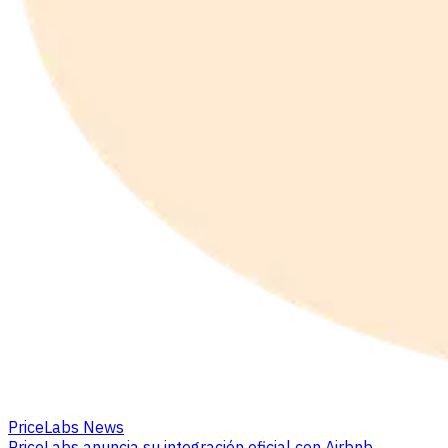
PriceLabs News
PriceLabs anuncia su integración oficial con Airbnb