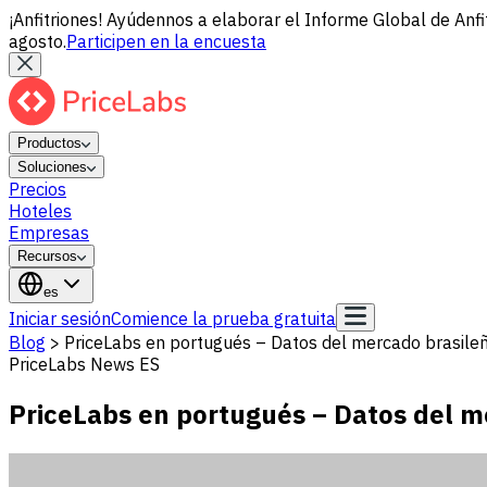
¡Anfitriones! Ayúdennos a elaborar el Informe Global de Anfi
agosto.
Participen en la encuesta
Productos
Soluciones
Precios
Hoteles
Empresas
Recursos
es
Iniciar sesión
Comience la prueba gratuita
Blog
>
PriceLabs en portugués – Datos del mercado brasil
PriceLabs News ES
PriceLabs en portugués – Datos del m