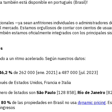
a también está disponible en portugués (Brasil)!
cionales —ya sean anfitriones individuales o administradore
l mercado. Estamos orgullosos de contar con cientos de usuar
bién estamos oficialmente integrados con los principales s
es
ndo a un ritmo acelerado. Según nuestros datos:
46,2 %
de 262 000 [ene. 2021] a 487 000 [jul. 2023]
ués de Estados Unidos, Francia e Italia
mero de listados son
São Paulo
[128 858],
Río de Janeiro
[82
 80 %
de las propiedades en Brasil no usa
dynamic pricing
. E
ingresos