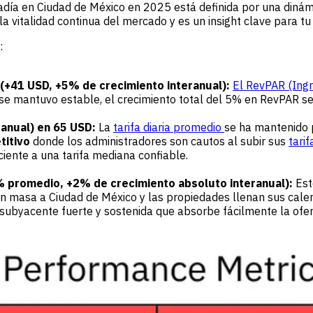
día en Ciudad de México en 2025 está definida por una dinámi
a vitalidad continua del mercado y es un insight clave para t
:
(+41 USD, +5% de crecimiento interanual):
El RevPAR (Ing
) se mantuvo estable, el crecimiento total del 5% en RevPAR s
ranual) en 65 USD:
La
tarifa diaria promedio
se ha mantenido 
itivo
donde los administradores son cautos al subir sus
tarif
iente a una tarifa mediana confiable.
2% promedio, +2% de crecimiento absoluto interanual):
Est
 en masa a Ciudad de México y las propiedades llenan sus cale
byacente fuerte y sostenida que absorbe fácilmente la oferta