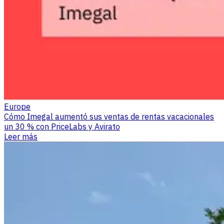
Europe
Cómo Imegal aumentó sus ventas de rentas vacacionales
un 30 % con PriceLabs y Avirato
Leer más