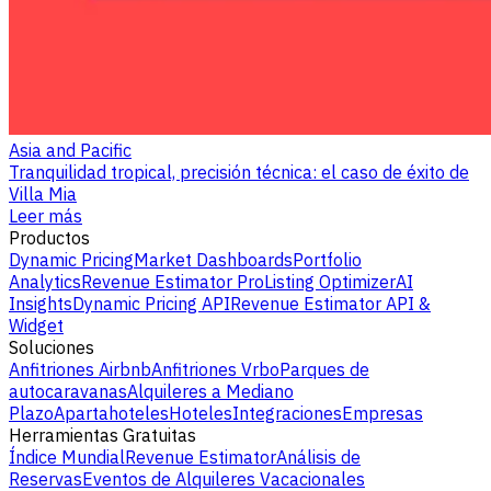
Asia and Pacific
Tranquilidad tropical, precisión técnica: el caso de éxito de
Villa Mia
Leer más
Productos
Dynamic Pricing
Market Dashboards
Portfolio
Analytics
Revenue Estimator Pro
Listing Optimizer
AI
Insights
Dynamic Pricing API
Revenue Estimator API &
Widget
Soluciones
Anfitriones Airbnb
Anfitriones Vrbo
Parques de
autocaravanas
Alquileres a Mediano
Plazo
Apartahoteles
Hoteles
Integraciones
Empresas
Herramientas Gratuitas
Índice Mundial
Revenue Estimator
Análisis de
Reservas
Eventos de Alquileres Vacacionales