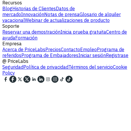
Recursos
Blog
Historias de Clientes
Datos de
mercado
Innovación
Notas de prensa
Glosario de alquiler
vacacional
Webinar de actualizaciones de producto
Soporte
Reservar una demostración
Inicia prueba gratuita
Centro de
ayuda
Formación
Empresa
Acerca de PriceLabs
Precios
Contacto
Empleo
Programa de
referidos
Programa de Embajadores
Iniciar sesión
Registrase
@
PriceLabs
Seguridad
Política de privacidad
Términos del servicio
Cookie
Policy