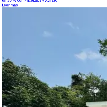
un 30 % con PriceLabs y Avirato
Leer más