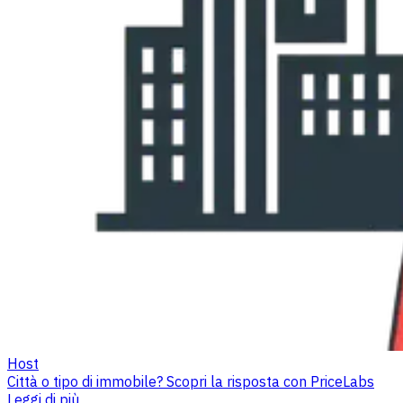
Host
Città o tipo di immobile? Scopri la risposta con PriceLabs
Leggi di più