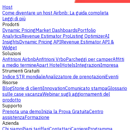
Host
Come diventare un host Airbnb: La guida completa
Leggi di più
Prodotti
Dynamic Pricing
Market Dashboards
Portfolio
Analytics
Revenue Estimator Pro
Listing Optimizer
AI
Insights
Dynamic Pricing API
Revenue Estimator API &
Widget
Soluzioni
Anfitrioni Airbnb
Anfitrioni Vrbo
Parcheggi per camper
Affitti
a medio termine
Apart Hotel
Hotels
Integrazioni
Impresa
Strumenti Gratuiti
Indice STR mondiale
Analizzatore de prenotazioni
Eventi
Risorse
Blog
Storie di clienti
Innovation
Comunicato stampa
Glossario
sulle case vacanza
Webinar sugli aggiornamenti del
prodotto
Supporto
Prenota una demo
Inizia la Prova Gratuita
Centro
assistenza
Formazione
Azienda
Chi siamo
Piani tariffari
Contattaci
Carriere
Programma