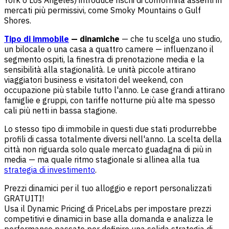
York o Los Angeles) introduce rischi di conformità assenti in
mercati più permissivi, come Smoky Mountains o Gulf
Shores.
Tipo di immobile
— dinamiche
— che tu scelga uno studio,
un bilocale o una casa a quattro camere — influenzano il
segmento ospiti, la finestra di prenotazione media e la
sensibilità alla stagionalità. Le unità piccole attirano
viaggiatori business e visitatori del weekend, con
occupazione più stabile tutto l'anno. Le case grandi attirano
famiglie e gruppi, con tariffe notturne più alte ma spesso
cali più netti in bassa stagione.
Lo stesso tipo di immobile in questi due stati produrrebbe
profili di cassa totalmente diversi nell'anno. La scelta della
città non riguarda solo quale mercato guadagna di più in
media — ma quale ritmo stagionale si allinea alla tua
strategia di investimento
.
Prezzi dinamici per il tuo alloggio e report personalizzati
GRATUITI!
Usa il Dynamic Pricing di PriceLabs per impostare prezzi
competitivi e dinamici in base alla domanda e analizza le