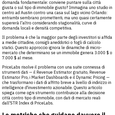
domanda fondamentale: conviene puntare sulla città
giusta o sul tipo di immobile giusto? Immagina uno studio in
centro ad Austin contro una casa sul lago vicino Orlando:
entrambi sembrano promettenti, ma uno quasi certamente
supererà l'altro considerando stagionalità, curve di
domanda locali e densità competitiva.
Il problema è che la maggior parte degli investitori si affida
a medie cittadine, consigli aneddotici o fogli di calcolo
statici. Questo approccio ignora le dinamiche di micro-
mercato che determinano se un immobile genera 3.000 $ o
7.000 $ al mese.
PriceLabs risolve il problema con una suite connessa di
strumenti dati — il Revenue Estimator gratuito, Revenue
Estimator Pro, i Market Dashboards e il Dynamic Pricing —
che trasformano i dati di affitto breve a livello di indirizzo in
intelligence d'investimento azionabile. Questo articolo
spiega come ogni strumento contribuisce alla decisione
città contro tipo di immobile, con dati di mercato reali
dall'STR Index di PriceLabs.
Le metriche che guidano davvero il