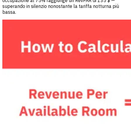
occupazione al 75% raggiunge un RevPAR di 135 $ —
superando in silenzio nonostante la tariffa notturna più
bassa.