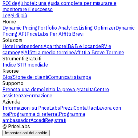
ROI degli hotel: una guida completa per misurare e
monitorare il successo
Leggi di più
Home
Dynamic Pricing
Portfolio Analytics
Listing Optimizer
Dynamic
Pricing API
PriceLabs Per Affitti Brevi
Soluzioni
Hotel indipendenti
Aparthotel
B&B e locande
RV e
campeggi
Affitti a medio termine
Affitti a Breve Termine
Strumenti gratuiti
Indice STR mondiale
Risorse
Blog
Storie dei clienti
Comunicati stampa
Supporto
Prenota una demo
Inizia la prova gratuita
Centro
assistenza
Formazione
Azienda
Informazioni su PriceLabs
Prezzi
Contattaci
Lavora con
noi
Programma di referral
Programma
ambassador
Accedi
Registrati
@
PriceLabs
Impostazioni dei cookie