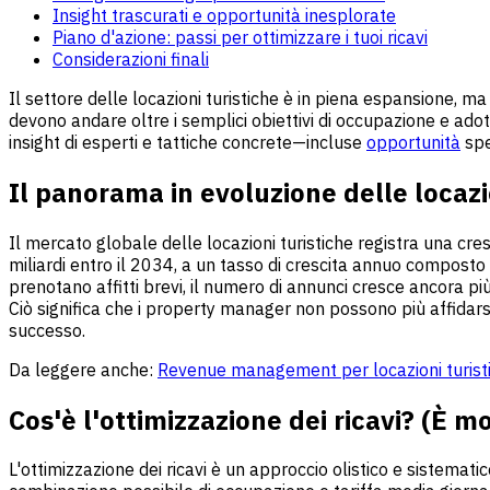
Insight trascurati e opportunità inesplorate
Piano d'azione: passi per ottimizzare i tuoi ricavi
Considerazioni finali
Il settore delle locazioni turistiche è in piena espansione,
devono andare oltre i semplici obiettivi di occupazione e adot
insight di esperti e tattiche concrete—incluse
opportunità
spe
Il panorama in evoluzione delle locazi
Il mercato globale delle locazioni turistiche registra una cre
miliardi entro il 2034, a un tasso di crescita annuo compos
prenotano affitti brevi, il numero di annunci cresce ancora 
Ciò significa che i property manager non possono più affidarsi
successo.
Da leggere anche:
Revenue management per locazioni turist
Cos'è l'ottimizzazione dei ricavi? (È mo
L'ottimizzazione dei ricavi è un approccio olistico e sistematic