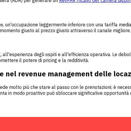
aliera (ADR) per generare un
RevPAR (ricavo per camera dispon
te, un'occupazione leggermente inferiore con una tariffa media
l momento giusto al prezzo giusto attraverso il canale migliore.
g
, all'esperienza degli ospiti e all'efficienza operativa. Le deb
ttere il potere di pricing e la redditività.
te nel revenue management delle locazi
iede molto più che stare al passo con le prenotazioni; è neces
onta in modo proattivo può sbloccare significative opportunità d