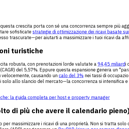
 ma questa crescita porta con sé una concorrenza sempre più ag
tare sofisticate
strategie di ottimizzazione dei ricavi basate sui
sso trascurate—per aiutarti a massimizzare i tuoi ricavi da affi
oni turistiche
scita robusta, con prenotazioni lorde valutate a
94,45 miliard
i
to (CAGR) del 5,57%. Eppure questa espansione genera un "para
più velocemente, causando un
calo del 3%
nei tassi di occupaz
 solo allo slancio del mercato—la concorrenza si intensifica e s
iche: la guida completa per host e property manager
lto di più che avere il calendario pieno
o per massimizzare i ricavi di una proprietà. Non si tratta solo 