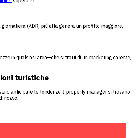
ibile)
superiore.
 giornaliera (ADR) più alta genera un profitto maggiore.
olezze in qualsiasi area—che si tratti di un marketing carente,
oni turistiche
sario anticipare le tendenze. I property manager si trovano
i ricavo.