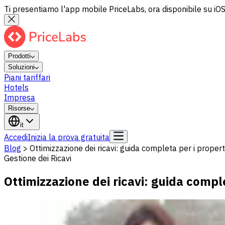
Ti presentiamo l'app mobile PriceLabs, ora disponibile su iOS
Prodotti
Soluzioni
Piani tariffari
Hotels
Impresa
Risorse
it
Accedi
Inizia la prova gratuita
Blog
>
Ottimizzazione dei ricavi: guida completa per i prope
Gestione dei Ricavi
Ottimizzazione dei ricavi: guida comp