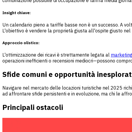
combinazione possibile di occupazione e tariffa media giorn
Insight chiave:
Un calendario pieno a tariffe basse non è un successo. A vol
L'obiettivo è vendere la proprietà giusta all'ospite giusto ne
Approccio olistico:
L'ottimizzazione dei ricavi è strettamente legata al
marketin
operazioni inefficienti o recensioni mediocri—possono comprome
Sfide comuni e opportunità inesplora
Navigare nel mercato delle locazioni turistiche nel 2025 rich
ad affrontare sfide persistenti e in evoluzione, ma chi le affr
Principali ostacoli