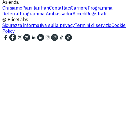
Azienda
Chi siamo
Piani tariffari
Contattaci
Carriere
Programma
Referral
Programma Ambassador
Accedi
Registrati
@
PriceLabs
Sicurezza
Informativa sulla privacy
Termini di servizio
Cookie
Policy