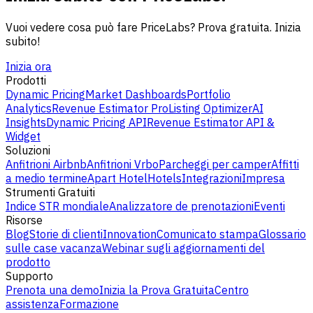
Vuoi vedere cosa può fare PriceLabs? Prova gratuita. Inizia
subito!
Inizia ora
Prodotti
Dynamic Pricing
Market Dashboards
Portfolio
Analytics
Revenue Estimator Pro
Listing Optimizer
AI
Insights
Dynamic Pricing API
Revenue Estimator API &
Widget
Soluzioni
Anfitrioni Airbnb
Anfitrioni Vrbo
Parcheggi per camper
Affitti
a medio termine
Apart Hotel
Hotels
Integrazioni
Impresa
Strumenti Gratuiti
Indice STR mondiale
Analizzatore de prenotazioni
Eventi
Risorse
Blog
Storie di clienti
Innovation
Comunicato stampa
Glossario
sulle case vacanza
Webinar sugli aggiornamenti del
prodotto
Supporto
Prenota una demo
Inizia la Prova Gratuita
Centro
assistenza
Formazione